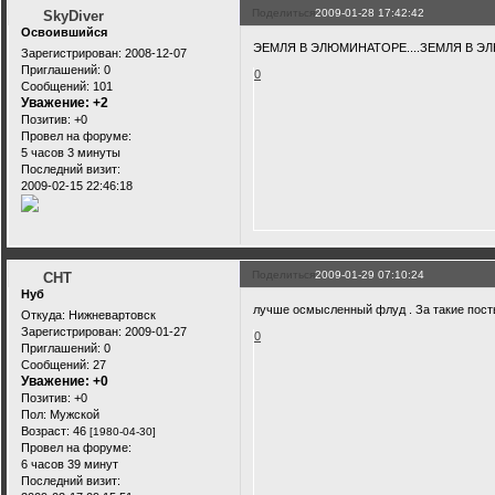
Поделиться
2009-01-28 17:42:42
SkyDiver
Освоившийся
ЭЕМЛЯ В ЭЛЮМИНАТОРЕ....ЗЕМЛЯ В ЭЛЮМ
Зарегистрирован
: 2008-12-07
Приглашений:
0
0
Сообщений:
101
Уважение:
+2
Позитив:
+0
Провел на форуме:
5 часов 3 минуты
Последний визит:
2009-02-15 22:46:18
Поделиться
2009-01-29 07:10:24
CHT
Нуб
лучше осмысленный флуд . За такие пост
Откуда:
Нижневартовск
Зарегистрирован
: 2009-01-27
0
Приглашений:
0
Сообщений:
27
Уважение:
+0
Позитив:
+0
Пол:
Мужской
Возраст:
46
[1980-04-30]
Провел на форуме:
6 часов 39 минут
Последний визит: