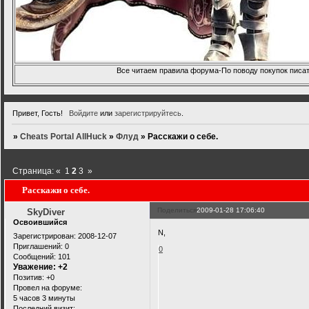
Все читаем правила форума-По поводу покупок писать
Привет, Гость!
Войдите
или
зарегистрируйтесь
.
»
Cheats Portal AllHuck
»
Флуд
»
Расскажи о себе.
Страница:
«
1
2
3
»
Расскажи о себе.
Поделиться
2009-01-28 17:06:40
SkyDiver
Освоившийся
N,
Зарегистрирован
: 2008-12-07
Приглашений:
0
0
Сообщений:
101
Уважение:
+2
Позитив:
+0
Провел на форуме:
5 часов 3 минуты
Последний визит: