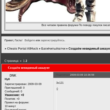
Все читаем правила форума-По поводу покупок писать
Привет, Гость!
Войдите
или
зарегистрируйтесь
.
»
Cheats Portal AllHuck
»
Баги/читы/патчи
»
Создаём невидимый аккаун
Страница:
«
1
2
Создаём невидимый аккаунт
Поделиться
2009-03-09 10:36:58
DNK
Нуб
3x121
Зарегистрирован
: 2009-03-09
Приглашений:
0
0
Сообщений:
0
Уважение:
+0
Позитив:
+0
Провел на форуме:
10 минут
Последний визит: