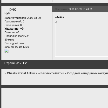
Поделиться
2009-03-09 10:40:05
DNK
Нуб
1321v1
Зарегистрирован
: 2009-03-09
Приглашений:
0
0
Сообщений:
0
Уважение:
+0
Позитив:
+0
Провел на форуме:
10 минут
Последний визит:
2009-03-09 10:42:36
Страница:
«
1
2
»
Cheats Portal AllHuck
»
Баги/читы/патчи
»
Создаём невидимый аккаун