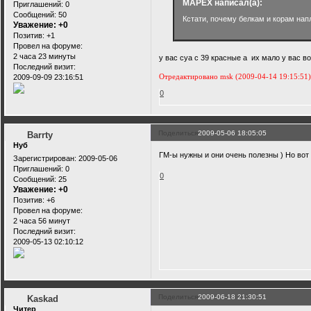
MAPEX написал(а):
Приглашений:
0
Сообщений:
50
Кстати, почему белкам и корам нап
Уважение:
+0
Позитив:
+1
Провел на форуме:
2 часа 23 минуты
у вас суа с 39 красные а их мало у вас в
Последний визит:
Отредактировано msk (2009-04-14 19:15:51
2009-09-09 23:16:51
0
Поделиться
2009-05-06 18:05:05
Barrty
Нуб
ГМ-ы нужны и они очень полезны ) Но вот
Зарегистрирован
: 2009-05-06
Приглашений:
0
0
Сообщений:
25
Уважение:
+0
Позитив:
+6
Провел на форуме:
2 часа 56 минут
Последний визит:
2009-05-13 02:10:12
Поделиться
2009-06-18 21:30:51
Kaskad
Читер