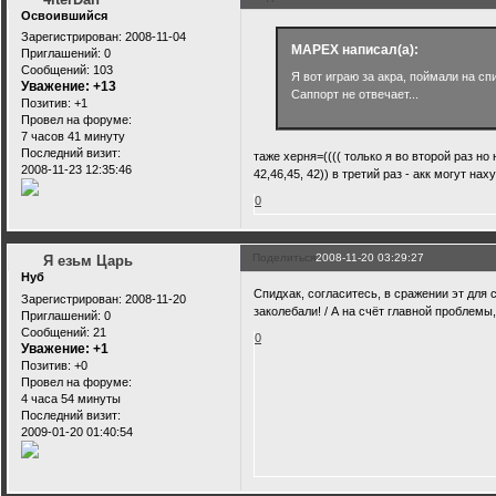
Освоившийся
Зарегистрирован
: 2008-11-04
MAPEX написал(а):
Приглашений:
0
Сообщений:
103
Я вот играю за акра, поймали на сп
Уважение:
+13
Саппорт не отвечает...
Позитив:
+1
Провел на форуме:
7 часов 41 минуту
Последний визит:
таже херня=(((( только я во второй раз но
2008-11-23 12:35:46
42,46,45, 42)) в третий раз - акк могут нах
0
Поделиться
2008-11-20 03:29:27
Я езьм Царь
Нуб
Спидхак, согласитесь, в сражении эт для с
Зарегистрирован
: 2008-11-20
заколебали! / А на счёт главной проблемы, 
Приглашений:
0
Сообщений:
21
0
Уважение:
+1
Позитив:
+0
Провел на форуме:
4 часа 54 минуты
Последний визит:
2009-01-20 01:40:54