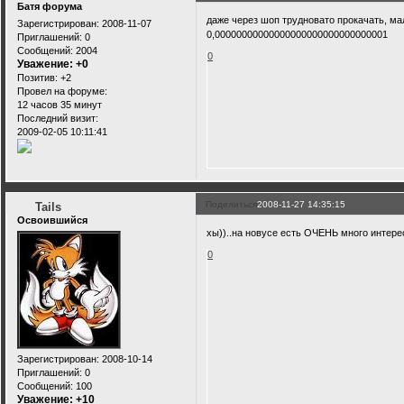
Батя форума
даже через шоп трудновато прокачать, ма
Зарегистрирован
: 2008-11-07
0,00000000000000000000000000000001
Приглашений:
0
Сообщений:
2004
0
Уважение:
+0
Позитив:
+2
Провел на форуме:
12 часов 35 минут
Последний визит:
2009-02-05 10:11:41
Поделиться
2008-11-27 14:35:15
Tails
Освоившийся
хы))..на новусе есть ОЧЕНЬ много интере
0
Зарегистрирован
: 2008-10-14
Приглашений:
0
Сообщений:
100
Уважение:
+10