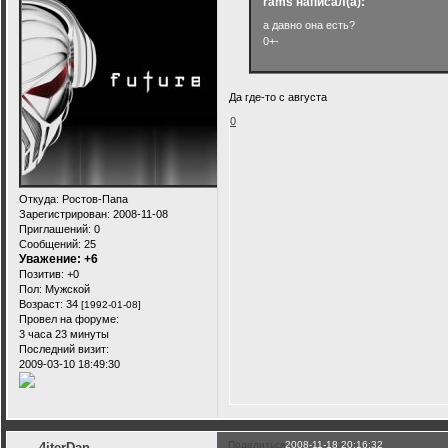
rams написал(а):
а давно она есть?
0+-
Да где-то с августа
0
Откуда:
Ростов-Папа
Зарегистрирован
: 2008-11-08
Приглашений:
0
Сообщений:
25
Уважение:
+6
Позитив:
+0
Пол:
Мужской
Возраст:
34
[1992-01-08]
Провел на форуме:
3 часа 23 минуты
Последний визит:
2009-03-10 18:49:30
Поделиться
2008-11-18 20:16:32
4iterDan