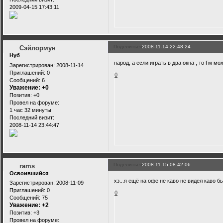
2009-04-15 17:43:11
Поделиться
2008-11-14 22:48:24
Сэйлормун
Нуб
народ, а если играть в два окна , то Гм м
Зарегистрирован
: 2008-11-14
Приглашений:
0
0
Сообщений:
6
Уважение:
+0
Позитив:
+0
Провел на форуме:
1 час 32 минуты
Последний визит:
2008-11-14 23:44:47
Поделиться
2008-11-15 08:42:06
rams
Освоившийся
хз...я ещё на офе не каво не видел каво б
Зарегистрирован
: 2008-11-09
Приглашений:
0
0
Сообщений:
75
Уважение:
+2
Позитив:
+3
Провел на форуме: