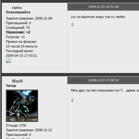
Поделиться
2008-11-20 18:51:48
rams
Освоившийся
угу на фалгоне коры тож сх любят
Зарегистрирован
: 2008-11-09
Приглашений:
0
0
Сообщений:
75
Уважение:
+2
Позитив:
+3
Провел на форуме:
15 часов 24 минуты
Последний визит:
2009-04-15 17:43:11
Поделиться
2008-11-23 17:06:52
MaxN
Читер
Мне друг на пвп показывал пу+7... дамаг 
0
Откуда:
СПб
Зарегистрирован
: 2008-11-21
Приглашений:
0