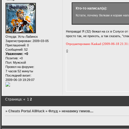
Кто-то написал(а):
Кстати, почему белкам и корам нап
Неправда! Я (32) бежал на сх в Солусе от
просто так, не прихоть, а так сказать, "сп
Откуда:
Усть-Лабинск
Зарегистрирован
: 2009-03-05
Отредактировано Kaskad (2009-06-18 21:31:
Приглашений:
0
Сообщений:
52
0
Уважение:
+0
Позитив:
+0
Пол:
Мужской
Провел на форуме:
7 часов 52 минуты
Последний визит:
2009-06-19 19:29:07
Страница:
«
1
2
»
Cheats Portal AllHuck
»
Флуд
»
ненавижу гммов....