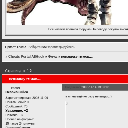
Все читаем правила форума-По поводу покупок писать
Привет, Гость!
Войдите
или
зарегистрируйтесь
.
»
Cheats Portal AllHuck
»
Флуд
»
ненавижу гммов....
Страница:
«
1
2
ненавижу гммов....
Поделиться
2008-11-14 19:36:36
rams
Освоившийся
а я гма ещё не разу не видел...)
Зарегистрирован
: 2008-11-09
Приглашений:
0
0
Сообщений:
75
Уважение:
+2
Позитив:
+3
Провел на форуме:
15 часов 24 минуты
Последний визит: