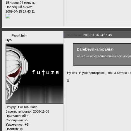
15 часов 24 минуты
Последний визит:
2009-04-15 17:43:11
Поделиться
2008-11-16 04:15:45
FreeUnit
Нуб
DareDevil написал(а):
на +7 на офф точно банан ток моди
Ну нах. Я уже повторяюсь, но на катане +7
0
Откуда:
Ростов-Папа
Зарегистрирован
: 2008-11-08
Приглашений:
0
Сообщений:
25
Уважение:
+6
Позитив:
+0