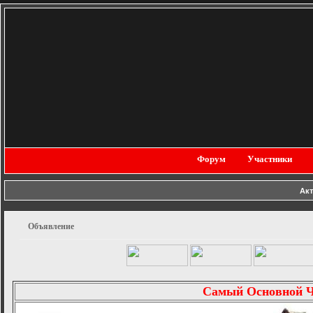
Форум
Участники
Ак
Объявление
Самый Основной 