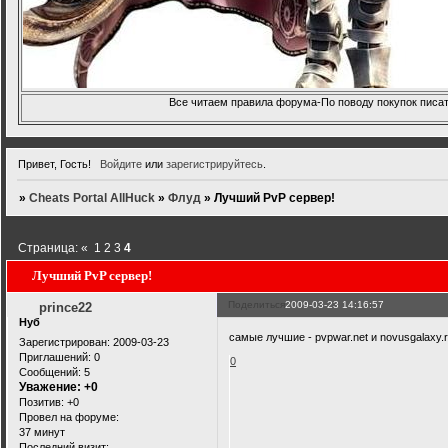
Все читаем правила форума-По поводу покупок писать
Привет, Гость!
Войдите
или
зарегистрируйтесь
.
»
Cheats Portal AllHuck
»
Флуд
»
Лучший PvP сервер!
Страница:
«
1
2
3
4
Лучший PvP сервер!
Поделиться
2009-03-23 14:16:57
prince22
Нуб
самые лучшие - pvpwar.net и novusgalaxy.r
Зарегистрирован
: 2009-03-23
Приглашений:
0
0
Сообщений:
5
Уважение:
+0
Позитив:
+0
Провел на форуме:
37 минут
Последний визит: