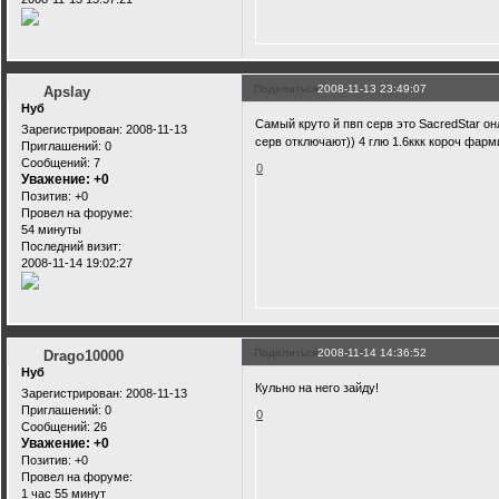
Поделиться
2008-11-13 23:49:07
Apslay
Нуб
Самый круто й пвп серв это SacredStar онл
Зарегистрирован
: 2008-11-13
серв отключают)) 4 глю 1.6ккк короч фарм
Приглашений:
0
Сообщений:
7
0
Уважение:
+0
Позитив:
+0
Провел на форуме:
54 минуты
Последний визит:
2008-11-14 19:02:27
Поделиться
2008-11-14 14:36:52
Drago10000
Нуб
Кульно на него зайду!
Зарегистрирован
: 2008-11-13
Приглашений:
0
0
Сообщений:
26
Уважение:
+0
Позитив:
+0
Провел на форуме:
1 час 55 минут