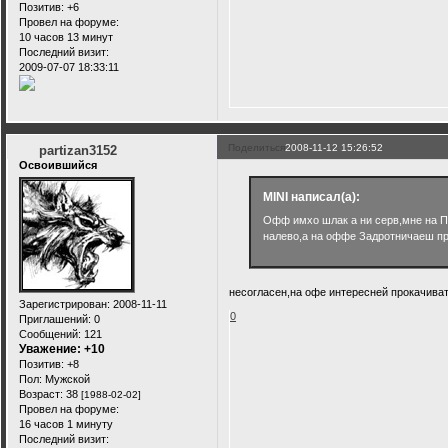
Позитив:
+6
Провел на форуме:
10 часов 13 минут
Последний визит:
2009-07-07 18:33:11
Поделиться
2008-11-12 15:26:52
partizan3152
Освоившийся
MINI написал(а):
Офф имхо шлак а ни серв,мне на П
налево,а на оффе Задротничаеш п
несогласен,на офе интересней прокачивать
Зарегистрирован
: 2008-11-11
0
Приглашений:
0
Сообщений:
121
Уважение:
+10
Позитив:
+8
Пол:
Мужской
Возраст:
38
[1988-02-02]
Провел на форуме:
16 часов 1 минуту
Последний визит: