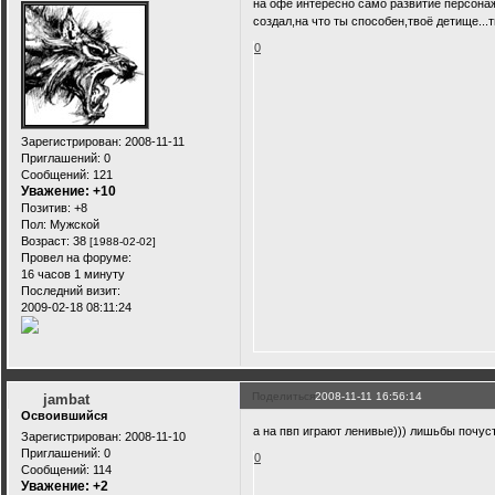
на офе интересно само развитие персонаж
создал,на что ты способен,твоё детище...т
0
Зарегистрирован
: 2008-11-11
Приглашений:
0
Сообщений:
121
Уважение:
+10
Позитив:
+8
Пол:
Мужской
Возраст:
38
[1988-02-02]
Провел на форуме:
16 часов 1 минуту
Последний визит:
2009-02-18 08:11:24
Поделиться
2008-11-11 16:56:14
jambat
Освоившийся
а на пвп играют ленивые))) лишьбы почуст
Зарегистрирован
: 2008-11-10
Приглашений:
0
0
Сообщений:
114
Уважение:
+2