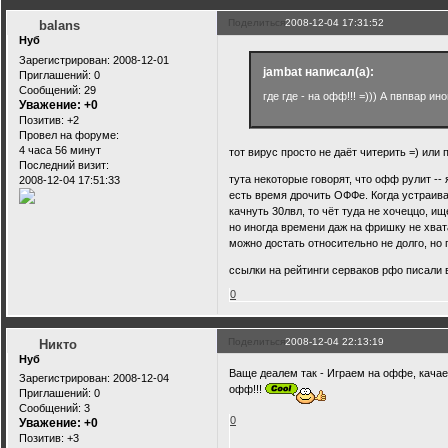
Поделиться
2008-12-04 17:31:52
balans
Нуб
Зарегистрирован
: 2008-12-01
jambat написал(а):
Приглашений:
0
Сообщений:
29
где где - на офф!!! =))) А пвпвар ин
Уважение:
+0
Позитив:
+2
Провел на форуме:
4 часа 56 минут
тот вирус просто не даёт читерить =) или п
Последний визит:
тута некоторые говорят, что офф рулит -- 
2008-12-04 17:51:33
есть время дрочить ОФФе. Когда устраива
качнуть 30лвл, то чёт туда не хочеццо, и
но иногда времени даж на фришку не хватае
можно достать относительно не долго, но 
ссылки на рейтинги серваков рфо писали
0
Поделиться
2008-12-04 22:13:19
Никто
Нуб
Ваще деалем так - Играем на оффе, качаем
Зарегистрирован
: 2008-12-04
офф!!!
Приглашений:
0
Сообщений:
3
0
Уважение:
+0
Позитив:
+3