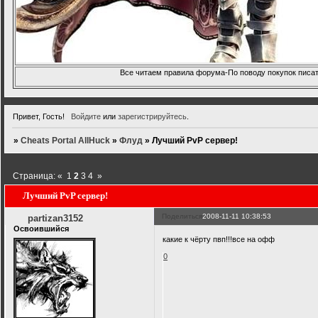
Все читаем правила форума-По поводу покупок писать
Привет, Гость!
Войдите
или
зарегистрируйтесь
.
»
Cheats Portal AllHuck
»
Флуд
»
Лучший PvP сервер!
Страница:
«
1
2
3
4
»
Лучший PvP сервер!
Поделиться
2008-11-11 10:38:53
partizan3152
Освоившийся
какие к чёрту пвп!!!все на офф
0