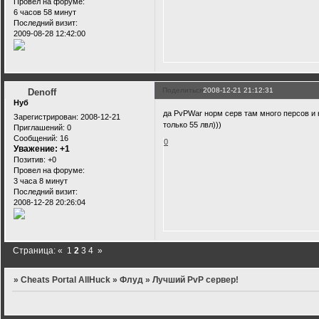
Провел на форуме:
6 часов 58 минут
Последний визит:
2009-08-28 12:42:00
Поделиться
2008-12-21 21:12:31
Denoff
Нуб
да PvPWar норм серв там много персов и н
Зарегистрирован
: 2008-12-21
только 55 лвл)))
Приглашений:
0
Сообщений:
16
0
Уважение:
+1
Позитив:
+0
Провел на форуме:
3 часа 8 минут
Последний визит:
2008-12-28 20:26:04
Страница:
«
1
2
3
4
»
»
Cheats Portal AllHuck
»
Флуд
»
Лучший PvP сервер!