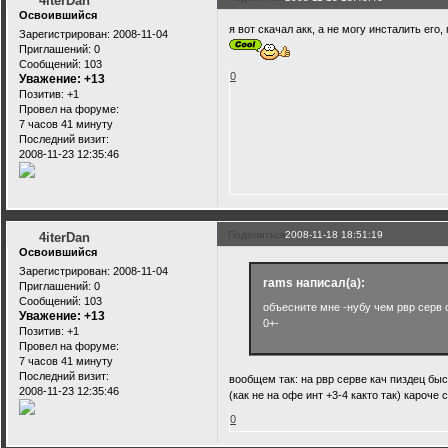
4iterDan
Освоившийся
я вот скачал акк, а не могу инсталить его,
Зарегистрирован
: 2008-11-04
Приглашений:
0
Сообщений:
103
0
Уважение:
+13
Позитив:
+1
Провел на форуме:
7 часов 41 минуту
Последний визит:
2008-11-23 12:35:46
Поделиться
2008-11-18 18:51:19
4iterDan
Освоившийся
Зарегистрирован
: 2008-11-04
rams написал(а):
Приглашений:
0
Сообщений:
103
объесните мне -нубу чем рвр серв 
Уважение:
+13
0+-
Позитив:
+1
Провел на форуме:
7 часов 41 минуту
Последний визит:
вообщем так: на рвр серве кач пиздец быс
2008-11-23 12:35:46
(как не на офе инт +3-4 както так) кароче 
0