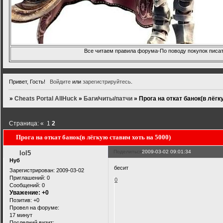
Все читаем правила форума-По поводу покупок писать
Привет, Гость!
Войдите
или
зарегистрируйтесь
.
»
Cheats Portal AllHuck
»
Баги/читы/патчи
»
Прога на откат банок(в лёгк
Страница:
«
1
2
Прога на откат банок(в лёгкую ставим хоть на 5000)
Поделиться
2009-03-02 09:01:34
lol5
Нуб
бесит
Зарегистрирован
: 2009-03-02
Приглашений:
0
0
Сообщений:
0
Уважение:
+0
Позитив:
+0
Провел на форуме:
17 минут
Последний визит: