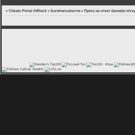
»
Cheats Portal AllHuck
»
Баги/читы/патчи
»
Прога на откат банок(в лёгк