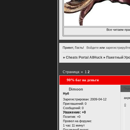
Все читаем пра
Привет, Гость!
Войдите
или
зарегистрируйт
»
Cheats Portal AllHuck
»
Пакетный Ур
Страница:
«
1
2
90% баг на деньги
Под
Dimoon
Нуб
ахр
Зарегистрирован
: 2009-04-12
Приглашений:
0
0
Сообщений:
0
Уважение:
+0
Позитив:
+0
Провел на форуме:
1 час 11 минут
Последний визит: