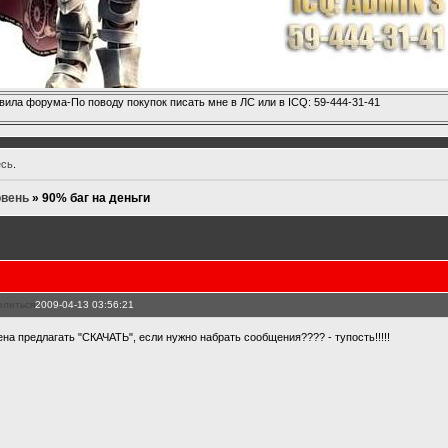
вила форума-По поводу покупок писать мне в ЛС или в ICQ: 59-444-31-41
есь
.
овень
»
90% баг на деньги
елиться
2009-04-13 03:56:21
ена предлагать "СКАЧАТЬ", если нужно набрать сообщения???? - тупость!!!!!