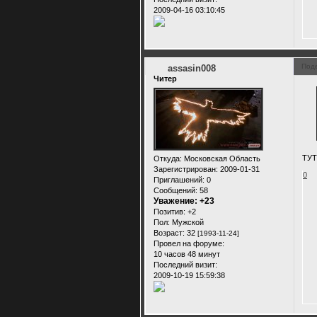
2009-04-16 03:10:45
Под
assasin008
Читер
ТУТ
Откуда:
Московская Область
Зарегистрирован
: 2009-01-31
0
Приглашений:
0
Сообщений:
58
Уважение:
+23
Позитив:
+2
Пол:
Мужской
Возраст:
32
[1993-11-24]
Провел на форуме:
10 часов 48 минут
Последний визит:
2009-10-19 15:59:38