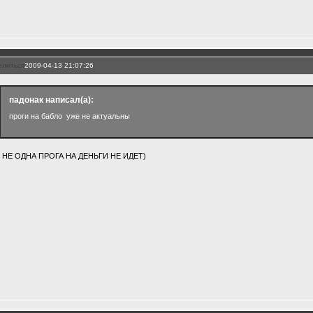
елиться
2009-04-13 21:07:26
падонак написал(а):
проги на бабло уже не актуальны
 НЕ ОДНА ПРОГА НА ДЕНЬГИ НЕ ИДЕТ)