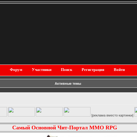
Форум
Участники
Поиск
Регистрация
Войти
Активные темы
[реклама вместо картинки]
Самый Основной Чит-Портал MMO RPG