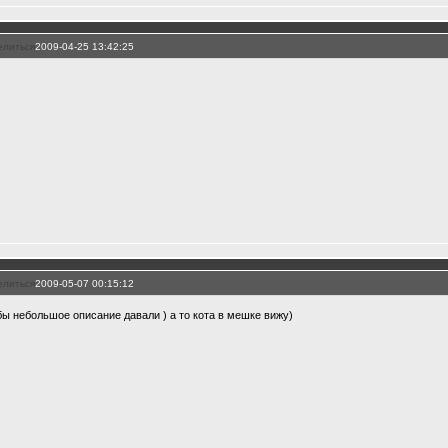
елиться
2009-04-25 13:42:25
)
елиться
2009-05-07 00:15:12
бы небольшое описание давали ) а то кота в мешке вижу)