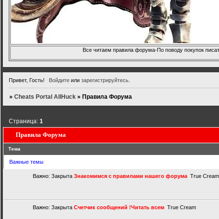
Все читаем правила форума-По поводу покупок писать
Привет, Гость!
Войдите
или
зарегистрируйтесь
.
»
Cheats Portal AllHuck
»
Правила Форума
Страница:
1
Правила Форума
Тема
Важные темы
Важно:
Закрыта
Знакомимся с правилами нашего форума
True Cream
Важно:
Закрыта
Счетчик сообщений !Читать всем
True Cream