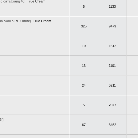
с сата [хайд 40]
True Cream
5
1133
о окон в RF-Online)
True Cream
325
9479
10
1512
13
1101
24
5211
5
2077
3
]
67
3452