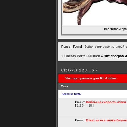
Все читаем пра
Привет, Гость!
Войдите
или
зарегистрируйт
»
Cheats Portal AllHuck
»
Чит программ
Страница:
1
2
3
…
6
»
Чит программы для RF-Online
Тема
Важные темы
Важно:
Файлы на скорость атаки 
[
1
2
3
…
18
]
Важно:
Откат на все хилки 0+зеле