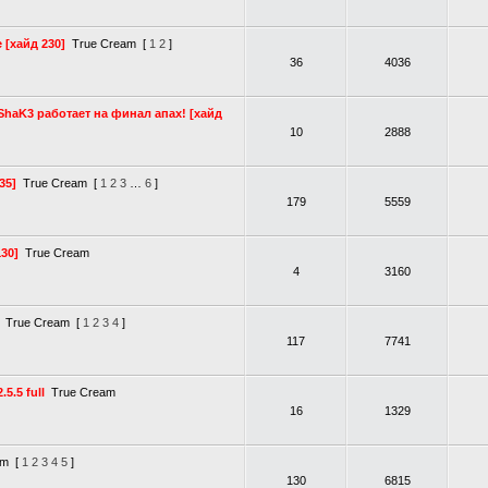
 [хайд 230]
True Cream
[
1
2
]
36
4036
_ShaK3 работает на финал апах! [хайд
10
2888
35]
True Cream
[
1
2
3
…
6
]
179
5559
30]
True Cream
4
3160
True Cream
[
1
2
3
4
]
117
7741
5.5 full
True Cream
16
1329
am
[
1
2
3
4
5
]
130
6815