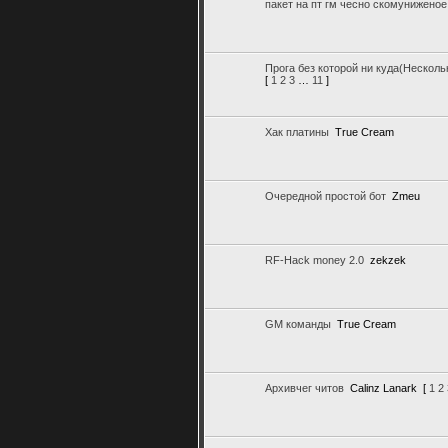
пакет на пт гм чесно скомуниженое 
Прога без которой ни куда(Нескольк
[
1
2
3
…
11
]
Хак платины
True Cream
Очередной простой бот
Zmeu
RF-Hack money 2.0
zekzek
GM команды
True Cream
Архивчег читов
Calinz Lanark
[
1
2