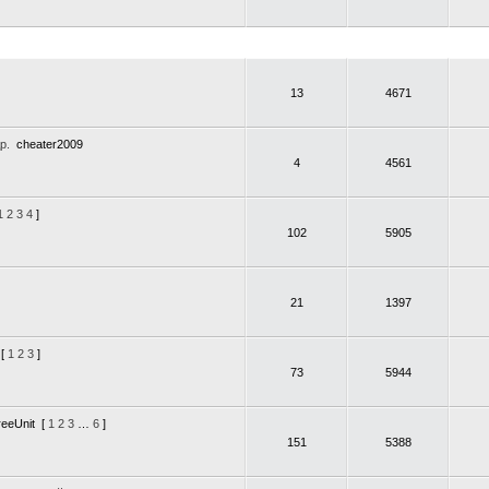
13
4671
р.
cheater2009
4
4561
1
2
3
4
]
102
5905
21
1397
[
1
2
3
]
73
5944
reeUnit
[
1
2
3
…
6
]
151
5388