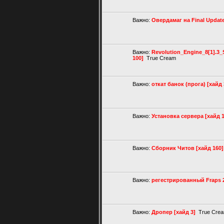
Важно:
Овердамаг на Final Update
Важно:
Revolution_Engine_8[1].3
100]
True Cream
Важно:
откат банок (прога) [хайд 
Важно:
Установка сервера [хайд 1
Важно:
Сборник Читов [хайд 160]
Важно:
регестрированный Fraps 2.
Важно:
Дропер [хайд 3]
True Cre