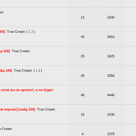
am
12
1630
300]
True Cream
[
1
2
]
44
3910
д 100]
True Cream
25
1625
йд 100]
True Cream
[
1
2
]
40
3356
 если вы не архонт!, и он будет
46
4446
ые версии] [хайд 100]
True Cream
15
1530
e Cream
4
1375