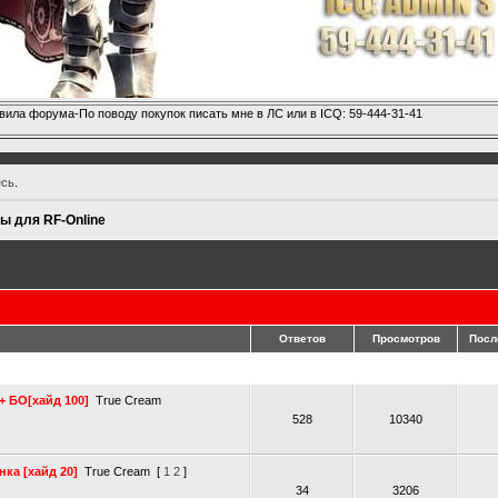
вила форума-По поводу покупок писать мне в ЛС или в ICQ: 59-444-31-41
есь
.
ы для RF-Online
Ответов
Просмотров
Посл
+ БО[хайд 100]
True Cream
528
10340
нка [хайд 20]
True Cream
[
1
2
]
34
3206