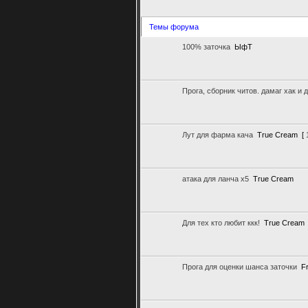
Темы форума
100% заточка
ЫфТ
Прога, сборник читов. дамаг хак и д
Лут для фарма кача
True Cream
[
атака для ланча х5
True Cream
Для тех кто любит ккк!
True Cream
Прога для оценки шанса заточки
F