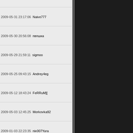
2009-05-31 23:17:06
Naive777
2009-05-30 20:56:08
пвпшка
2009-05-29 21:59:11
sigmoo
2009-05-25 09:43:15
Andrey4eg
2009-05-12 18:43:24
FeRRuM][
2009-05-03 12:45:25
Morkovka92
2009-01-03 22:23:35
nix007Yura