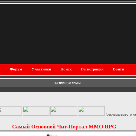
Форум
Участники
Поиск
Регистрация
Войти
Активные темы
[реклама вместо картинки]
Самый Основной Чит-Портал MMO RPG