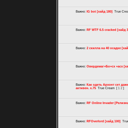
Важно:
IG bot [хайд 180]
True Cre
Важно:
RF WTF 6.5 cracked [хайд 
Важно:
2 скилла на 40 осадке [хай
Важно:
Овердемаг+Бо+сх +acx [ха
Важно:
Как одеть Архонт сет даже
активен. х.75
True Cream
[
1
2
]
Важно:
RF Online Invader [Релизн
Важно:
RFOverlord [хайд 100]
Tru