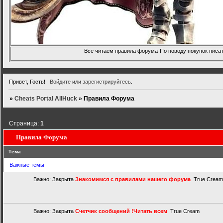
Все читаем правила форума-По поводу покупок писать
Привет, Гость!
Войдите
или
зарегистрируйтесь
.
»
Cheats Portal AllHuck
»
Правила Форума
Страница:
1
Правила Форума
Тема
Важные темы
Важно:
Закрыта
Знакомимся с правилами нашего форума
True Cream
Важно:
Закрыта
Счетчик сообщений !Читать всем
True Cream